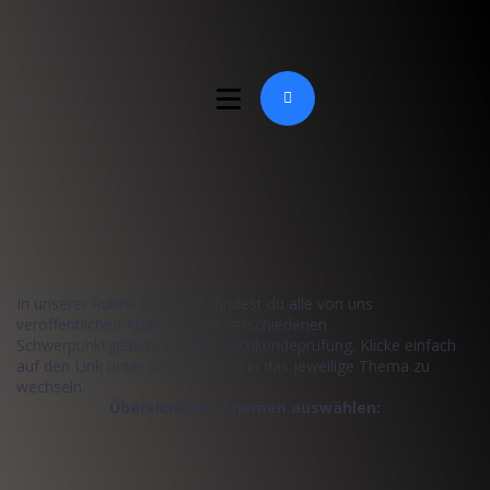
In unserer Rubrik Dropcast, findest du alle von uns
veröffentlichen Artikel zu den verschiedenen
Schwerpunktgebiete aus der Sachkundeprüfung. Klicke einfach
auf den Link unter dem Bild, um in das jeweilige Thema zu
wechseln.
Übersicht der Themen auswählen: