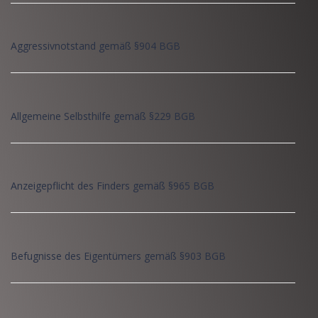
Aggressivnotstand gemäß §904 BGB
Allgemeine Selbsthilfe gemäß §229 BGB
Anzeigepflicht des Finders gemäß §965 BGB
Befugnisse des Eigentümers gemäß §903 BGB