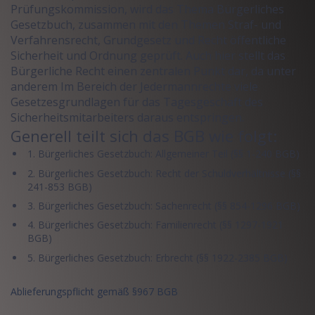
Prüfungskommission, wird das Thema Bürgerliches
Gesetzbuch, zusammen mit den Themen Straf- und
Verfahrensrecht, Grundgesetz und Recht öffentliche
Sicherheit und Ordnung geprüft. Auch hier stellt das
Bürgerliche Recht einen zentralen Punkt dar, da unter
anderem Im Bereich der Jedermannrechte viele
Gesetzesgrundlagen für das Tagesgeschäft des
Sicherheitsmitarbeiters daraus entspringen.
Generell teilt sich das BGB wie folgt:
1. Bürgerliches Gesetzbuch: Allgemeiner Teil (§§ 1-240 BGB)
2. Bürgerliches Gesetzbuch: Recht der Schuldverhältnisse (§§
241-853 BGB)
3. Bürgerliches Gesetzbuch: Sachenrecht (§§ 854-1296 BGB)
4. Bürgerliches Gesetzbuch: Familienrecht (§§ 1297-1921
BGB)
5. Bürgerliches Gesetzbuch: Erbrecht (§§ 1922-2385 BGB)
Ablieferungspflicht gemäß §967 BGB