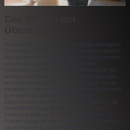
Das BGB in der
Übersicht
Das Bürgerliche Gesetzbuch, ist eines der wichtigsten
Grundlagen für einen Sicherheitsmitarbeiter. Sowohl
das Sachenrecht als Solches, als auch das Schuldrecht
sind Teil des täglichen Arbeitsablaufes des
Sicherheitsmitarbeiters. Nachfolgend haben wir die
wichtigsten Kernpunkte, nach dem IHK Rahmenplan
der Sachkunde aufgeführt. In der Kategorie “Für die
Karteikarte”, sind dann alle Unterthemen noch einmal
kurz und knapp geschildert, damit einem
Zielgerichteten Lernen nichts im Wege steht. Für die
Schriftliche Prüfung ist anzumerken, dass der
Teilbereich BGB aus 12 Fragen, mit insgesamt 24
Punkten abgeprüft wird. Es handelt sich also hierbei
um ein Hauptfach. In der mündlichen