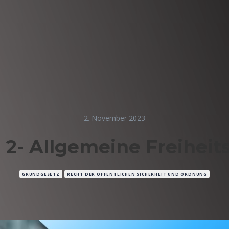
2. November 2023
l 2- Allgemeine Freiheit
GRUNDGESETZ
RECHT DER ÖFFENTLICHEN SICHERHEIT UND ORDNUNG