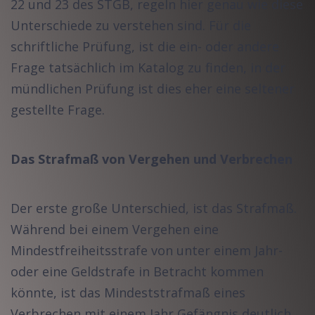
22 und 23 des STGB, regeln hier genau wie diese
Unterschiede zu verstehen sind. Für die
schriftliche Prüfung, ist die ein- oder andere
Frage tatsächlich im Katalog zu finden, in der
mündlichen Prüfung ist dies eher eine seltener
gestellte Frage.
Das Strafmaß von Vergehen und Verbrechen
Der erste große Unterschied, ist das Strafmaß.
Während bei einem Vergehen eine
Mindestfreiheitsstrafe von unter einem Jahr-
oder eine Geldstrafe in Betracht kommen
könnte, ist das Mindeststrafmaß eines
Verbrechen mit einem Jahr Gefängnis deutlich