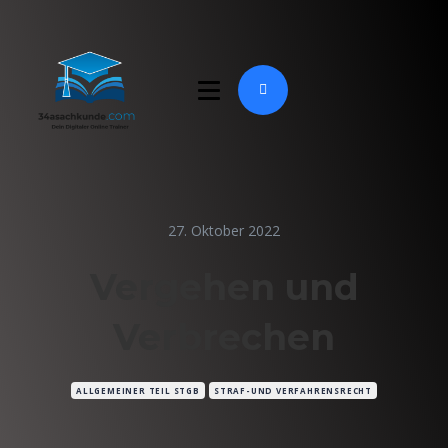
27. Oktober 2022
Vergehen und
Verbrechen
ALLGEMEINER TEIL STGB
STRAF-UND VERFAHRENSRECHT