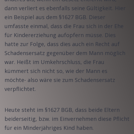
dann verliert es ebenfalls seine Gültigkeit. Hier
ein Beispiel aus dem §1627 BGB. Dieser
umfasste einmal, dass die Frau sich in der Ehe
für Kindererziehung aufopfern müsse. Dies
hatte zur Folge, dass dies auch ein Recht auf
Schadensersatz gegenüber dem Mann möglich
war. Heißt im Umkehrschluss, die Frau
kümmert sich nicht so, wie der Mann es
möchte- also wäre sie zum Schadensersatz
verpflichtet.
Heute steht im §1627 BGB, dass beide Eltern
beiderseitig, bzw. im Einvernehmen diese Pflicht
für ein Minderjähriges Kind haben.