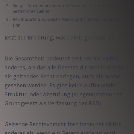
Sie gilt für einen bestimmten Personenkreis, oder ein
bestimmtes Gebiet
Recht drückt aus, welche Werte und Normen zu beachten
sind
Jetzt zur Erklärung, was damit gemeint ist:
Die Gesamtheit bedeutet erst einmal nichts
anderes, als das alle Gesetze die sich in der BRD
als geltendes Recht darlegen, auch als solche
gesehen werden. Es gibt keine Aufbauende
Struktur, oder Abstufung (ausgenommen das
Grundgesetz als Verfassung der BRD).
Geltende Rechtsvorschriften bedeutet nichts
anderes als, wenn ein Gesetz entfernt wird,