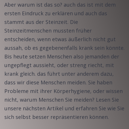
Aber warum ist das so? auch das ist mit dem
ersten Eindruck zu erklären und auch das
stammt aus der Steinzeit. Die
Steinzeitmenschen mussten früher
entscheiden, wenn etwas äußerlich nicht gut
aussah, ob es gegebenenfalls krank sein könnte.
Bis heute setzen Menschen also jemanden der
ungepflegt aussieht, oder streng riecht, mit
krank gleich. das führt unter anderem dazu,
dass wir diese Menschen meiden. Sie haben
Probleme mit ihrer Körperhygiene, oder wissen
nicht, warum Menschen Sie meiden? Lesen Sie
unsere nächsten Artikel und erfahren Sie wie Sie
sich selbst besser repräsentieren können.