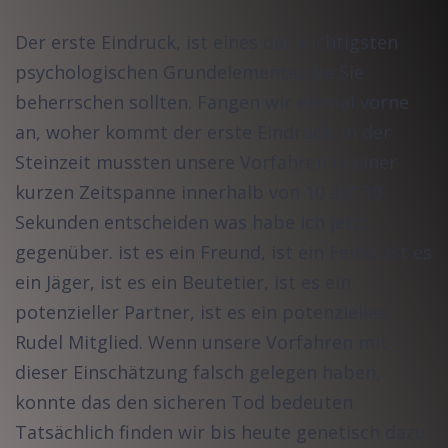
Der erste Eindruck, ist eines der wichtigsten
psychologischen Grundelemente, die Sie
beherrschen sollten. Fangen wir einmal vorne
an, woher kommt der erste Eindruck. In der
Steinzeit mussten unsere Vorfahren in einer
kurzen Zeitspanne innerhalb von 10 â€“ 30
Sekunden entscheiden was habe ich jetzt
gegenüber. ist es ein Freund, ist ein Feind, ist es
ein Jäger, ist es ein Beutetier, ist es ein
potenzieller Partner, ist es ein potenzielles
Rudel Mitglied. Wenn unsere Vorfahren mit
dieser Einschätzung falsch gelegen haben,
konnte das den sicheren Tod bedeuten.
Tatsächlich finden wir bis heute genetisch dazu