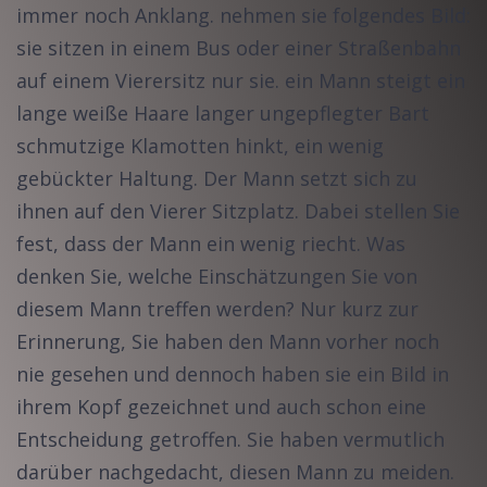
immer noch Anklang. nehmen sie folgendes Bild:
sie sitzen in einem Bus oder einer Straßenbahn
auf einem Vierersitz nur sie. ein Mann steigt ein
lange weiße Haare langer ungepflegter Bart
schmutzige Klamotten hinkt, ein wenig
gebückter Haltung. Der Mann setzt sich zu
ihnen auf den Vierer Sitzplatz. Dabei stellen Sie
fest, dass der Mann ein wenig riecht. Was
denken Sie, welche Einschätzungen Sie von
diesem Mann treffen werden? Nur kurz zur
Erinnerung, Sie haben den Mann vorher noch
nie gesehen und dennoch haben sie ein Bild in
ihrem Kopf gezeichnet und auch schon eine
Entscheidung getroffen. Sie haben vermutlich
darüber nachgedacht, diesen Mann zu meiden.