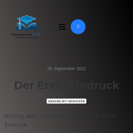
28. September 2022
Der Erste Eindruck
UMGANG MIT MENSCHEN
Wichtig aber nicht immer richtig, der Erste
Eindruck