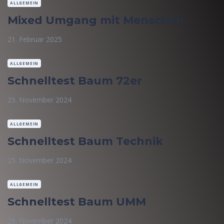
ALLGEMEIN
Mixed Umgang mit Menschen
21. Februar 2025
ALLGEMEIN
Schnelltest Baum 72er
25. November 2024
ALLGEMEIN
Schnelltest Baum Technik
25. November 2024
ALLGEMEIN
Schnelltest Baum UMM
25. November 2024