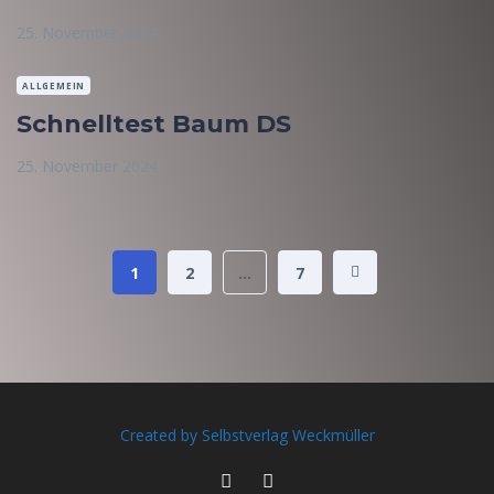
25. November 2024
ALLGEMEIN
Schnelltest Baum DS
25. November 2024
1
2
…
7
Created by Selbstverlag Weckmüller