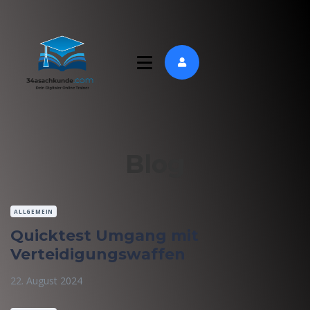
Blog
ALLGEMEIN
Quicktest Umgang mit
Verteidigungswaffen
22. August 2024