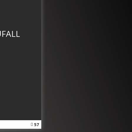
UFALL
57