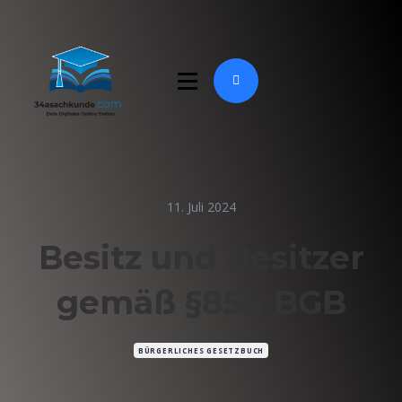
11. Juli 2024
Besitz und Besitzer
gemäß §854 BGB
BÜRGERLICHES GESETZBUCH