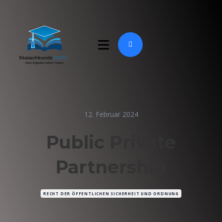
12. Februar 2024
Public Private
Partnership
RECHT DER ÖFFENTLICHEN SICHERHEIT UND ORDNUNG