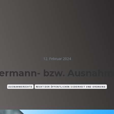
12. Februar 2024
dermann- bzw. Ausnahm
AUSNAHMERECHTE
RECHT DER ÖFFENTLICHEN SICHERHEIT UND ORDNUNG